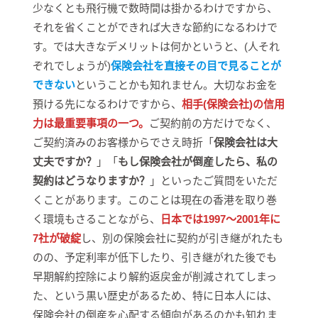
少なくとも飛行機で数時間は掛かるわけですから、
それを省くことができれば大きな節約になるわけで
す。では大きなデメリットは何かというと、(人それ
ぞれでしょうが)
保険会社を直接その目で見ることが
できない
ということかも知れません。大切なお金を
預ける先になるわけですから、
相手(保険会社)の信用
力は最重要事項の一つ。
ご契約前の方だけでなく、
ご契約済みのお客様からでさえ時折「
保険会社は大
丈夫ですか？
」「
もし保険会社が倒産したら、私の
契約はどうなりますか？
」といったご質問をいただ
くことがあります。このことは現在の香港を取り巻
く環境もさることながら、
日本では1997～2001年に
7社が破綻
し、別の保険会社に契約が引き継がれたも
のの、予定利率が低下したり、引き継がれた後でも
早期解約控除により解約返戻金が削減されてしまっ
た、という黒い歴史があるため、特に日本人には、
保険会社の倒産を心配する傾向があるのかも知れま