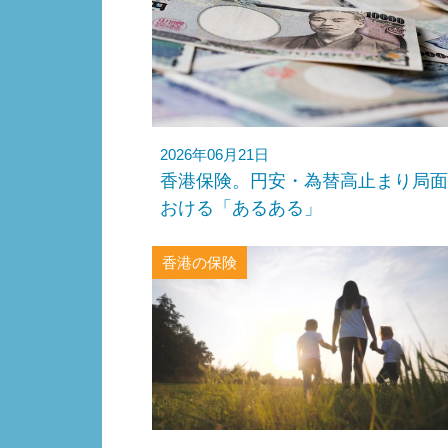
2026年06月21日
香港保険。円安・為替高止まり局面
おける「あるある」
香港の保険