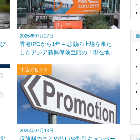
2026年07月27日
び
香港IPOから1年 – 悲願の上場を果た
したアジア新興保険巨頭の「現在地」
申込のヒント
2026年07月13日
版)
保険料のまとめ払いや割引キャンペー