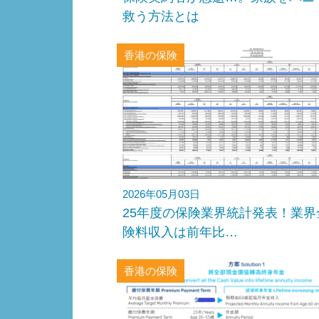
救う方法とは
香港の保険
2026年05月03日
25年度の保険業界統計発表！業界
険料収入は前年比…
香港の保険