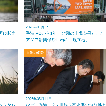
2026年07月27日
再び脚光
香港IPOから1年 – 悲願の上場を果たした
アジア新興保険巨頭の「現在地」
香港の保険
2026年05月11日
ックから
なぜ「香港」？ ‐ 世界最高水準の透明性