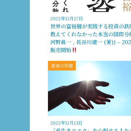
2022年11月27日
世界の富裕層が実践する投資の鉄
教えてくれなかった本当の国際分散
河野眞一 , 長谷川建一 (著)) – 2022
販売開始
香港の保険
2022年11月13日
「長生きリスク」を心配する人た