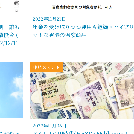
2022年11月21日
則 誰も
年金を受け取りつつ運用も継続。ハイブ
投資 (
ットな香港の保険商品
/12/11
申込のヒント
2022年11月06日
ちがやっ
ドル円150円時代(HASEKENhk.comよ