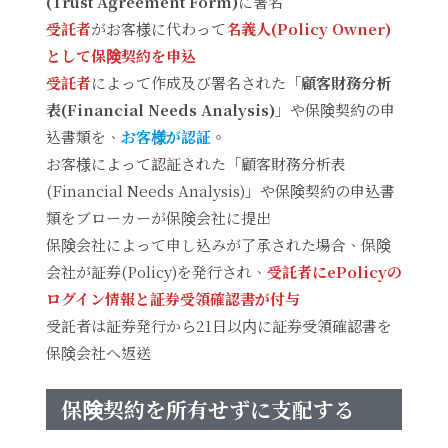
(Trust Agreement Form)
に署名
受託者
がお客様に代わって
名義人(Policy Owner)
として保険契約を申込
受託者
によって作成及び署名された「
顧客財務分析
表(Financial Needs Analysis)
」や保険契約の申
込書類を、
お客様が認証
。
お客様によって認証された「顧客財務分析表
(Financial Needs Analysis)」や保険契約の申込書
類をブローカーが保険会社に提出
保険会社によって申し込みが了承された場合、保険
会社が証券(Policy)を発行され、
受託者にePolicyの
ログイン情報と証券受領確認書が付与
受託者は証券発行から21日以内に証券受領確認書を
保険会社へ返送
保険契約を所有せずに支配する