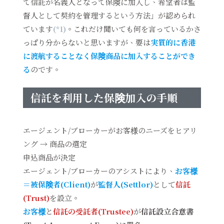
て信託が名義人となって保険に加入し、希望者は監
督人として契約を管理するという方法」が認められ
ています
(*1)
。これだけ聞いても何を言っているかさ
っぱり分からないと思いますが、要は
実質的に香港
に渡航することなく保険商品に加入することができ
る
のです。
信託を利用した保険加入の手順
エージェント/ブローカーがお客様のニーズをヒアリ
ング → 商品の選定
申込商品が決定
エージェント/ブローカーのアシストにより、
お客様
＝被保険者(Client)
が
監督人(Settlor)
として
信託
(Trust)
を設立。
お客様
と
信託の受託者(Trustee)
が
信託設立合意書