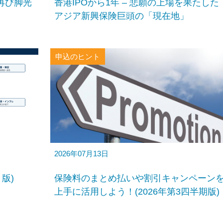
再び脚光
香港IPOから1年 – 悲願の上場を果たした
アジア新興保険巨頭の「現在地」
申込のヒント
2026年07月13日
月版)
保険料のまとめ払いや割引キャンペーン
上手に活用しよう！(2026年第3四半期版)