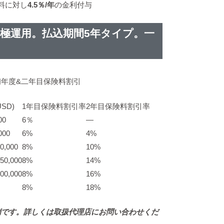
料に対し
4.5％/年
の金利付与
積極運用。払込期間5年タイプ。一
年度&二年目保険料割引
SD)
1年目保険料割引率
2年目保険料割引率
00
6％
—
000
6%
4%
0,000
8%
10%
250,000
8%
14%
500,000
8%
16%
8%
18%
例です。詳しくは取扱代理店にお問い合わせくだ