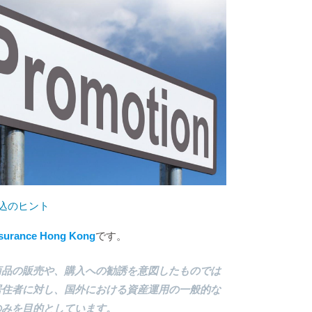
込のヒント
nsurance Hong Kong
です。
商品の販売や、購入への勧誘を意図したものでは
居住者に対し、国外における資産運用の一般的な
のみを目的としています。