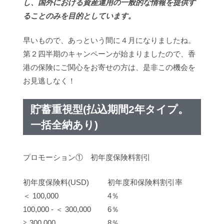
し、国外における資産運用の一般的な情報を提供す
ることのみを目的としています。
早いもので、あっという間に４月になりましたね。
第２四半期のキャンペーンが始まりましたので、香
港の保険にご関心をお寄せの方は、是非この機会を
お見逃しなく！
貯蓄重視型(払込期間2年タイプ。
一括全納あり)
プロモーション① 初年度保険料割引
初年度保険料(USD)
初年度和保険料割引率
＜ 100,000
4％
100,000 ‐ ＜ 300,000
6％
≧ 300,000
8％