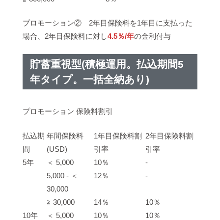
プロモーション② 2年目保険料を1年目に支払った
場合、2年目保険料に対し
4.5％/年
の金利付与
貯蓄重視型(積極運用。払込期間5
年タイプ。一括全納あり)
プロモーション 保険料割引
払込期
年間保険料
1年目保険料割
2年目保険料割
間
(USD)
引率
引率
5年
＜ 5,000
10％
‐
5,000 ‐ ＜
12％
‐
30,000
≧ 30,000
14％
10％
10年
＜ 5,000
10％
10％