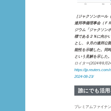
［ジャクソンホール（
連邦準備理事会（Ｆ
ジウム「ジャクソン
標である２％に向か
とし、９月の連邦公
能性を示唆した。同
という見解を示した
ロイター(2024年8月
https://jp.reuters.
2024-08-23/
誰にでも活用
プレミアムファイナ