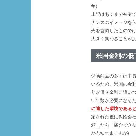
年)
上記はあくまで香港
ナンスのイメージを
売を意図したもので
大きく異なることが
米国金利の低
保険商品の多くは中
いるため、米国の金
りが借入金利に追い
い年数が必要になる
に適した環境である
定された後に保険会
頼したら「紹介できな
かも知れませんが)