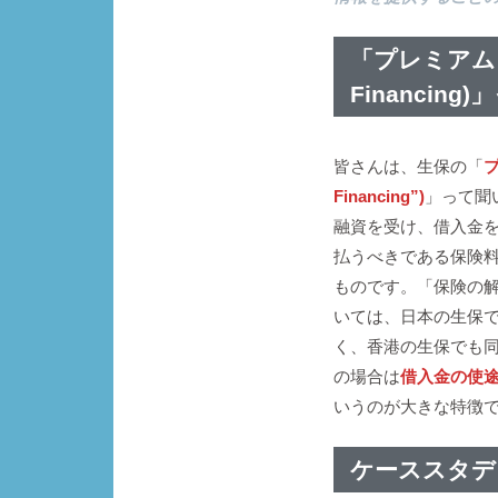
「プレミアムフ
Financing
皆さんは、生保の「
プ
Financing”)
」って聞
融資を受け、借入金
払うべきである保険
ものです。「保険の
いては、日本の生保
く、香港の生保でも
の場合は
借入金の使途
いうのが大きな特徴
ケーススタデ