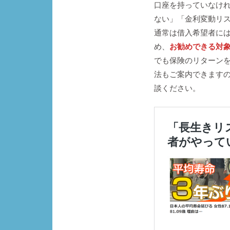
口座を持っていなけ
ない」「金利変動リ
通常は借入希望者に
め、
お勧めできる対
でも保険のリターン
法もご案内できます
談ください。