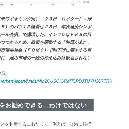
米ワイオミング州） ２３日 ロイター］ – 米
ＲＢ）のパウエル議長は２３日、年次経済シンポ
ホール会議」で講演した。インフレはＦＲＢの目
いつつあるため、政策を調整する「時期が来た」
開市場委員会（ＦＯＭＣ）で利下げに着手する可
時に、雇用市場の一段の冷え込みは歓迎されない
。
24日)
com/markets/japan/funds/NM2CUSCIGRMTLPDJTUXH36RTRI-
をお勧めできる…わけではない
ンスを利用するにあたって、例えば「香港に銀行