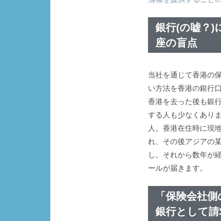
銀行(の嘘？)
座の盲点
当社を通じて香港の
い方法を香港の銀行口
香港を去った後も銀
する人も少なくあり
人。香港在住時に現
れ、その後アジアの
し。それから数年が
ールが届きます。
「保険会社側
銀行として請