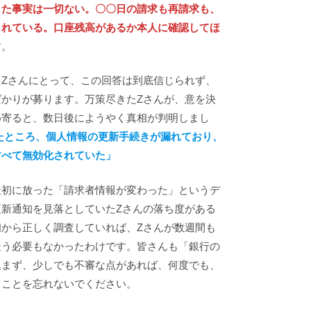
した事実は一切ない。〇〇日の請求も再請求も、
されている。口座残高があるか本人に確認してほ
す。
たZさんにとって、この回答は到底信じられず、
ばかりが募ります。万策尽きたZさんが、意を決
め寄ると、数日後にようやく真相が判明しまし
たところ、個人情報の更新手続きが漏れており、
すべて無効化されていた」
最初に放った「請求者情報が変わった」というデ
更新通知を見落としていたZさんの落ち度がある
初から正しく調査していれば、Zさんが数週間も
疑う必要もなかったわけです。皆さんも「銀行の
込まず、少しでも不審な点があれば、何度でも、
ることを忘れないでください。