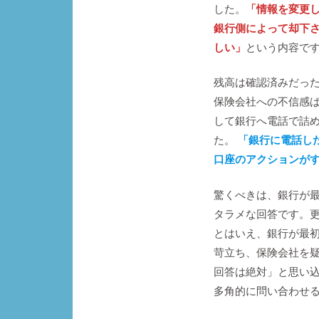
した。
「情報を変更
銀行側によって却下
しい」
という内容で
残高は確認済みだっ
保険会社への不信感
して銀行へ電話で詰
た。
「銀行に電話し
口座のアクションが
驚くべきは、銀行が
タラメな回答です。
とはいえ、銀行が最
苛立ち、保険会社を
回答は絶対」と思い
多角的に問い合わせ