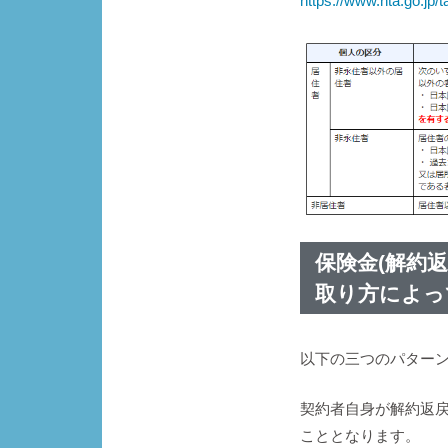
https://www.nta.go.jp
保険金(解約
取り方によっ
以下の三つのパター
契約者自身が解約返
こととなります。