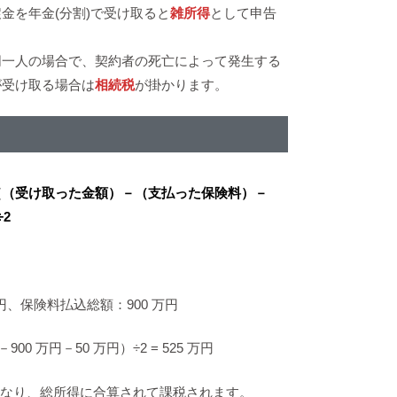
金を年金(分割)で受け取ると
雑所得
として申告
。
同一人の場合で、契約者の死亡によって発生する
が受け取る場合は
相続税
が掛かります。
得
｛（受け取った金額）－（支払った保険料）－
÷2
】
万円、保険料払込総額：900 万円
900 万円－50 万円）÷2 = 525 万円
となり、総所得に合算されて課税されます。