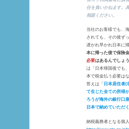
任を負いかねます。
相談ください。
当社のお客様でも、
されても、その後ず
遅かれ早かれ日本に
本に帰った後で保険金
必要
はあるんでしょ
は「日本帰国後でも、
本で税金払う必要は
答えは「
日本居住者(
て生じた全ての所得
ろうが海外の銀行口座
日本で納めていただ
納税義務者となる個人