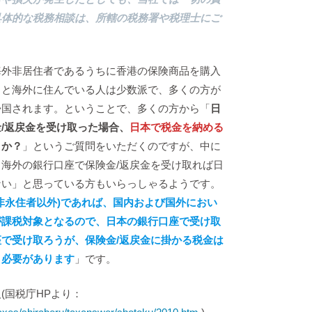
具体的な税務相談は、所轄の税務署や税理士にご
海外非居住者であるうちに香港の保険商品を購入
っと海外に住んでいる人は少数派で、多くの方が
帰国されます。ということで、多くの方から「
日
/返戻金を受け取った場合、
日本で税金を納める
うか？
」というご質問をいただくのですが、中に
海外の銀行口座で保険金/返戻金を受け取れば日
ない」と思っている方もいらっしゃるようです。
非永住者以外)であれば、国内および国外におい
が課税対象となるので、日本の銀行口座で受け取
で受け取ろうが、保険金/返戻金に掛かる税金は
く必要があります
」です。
(国税庁HPより：