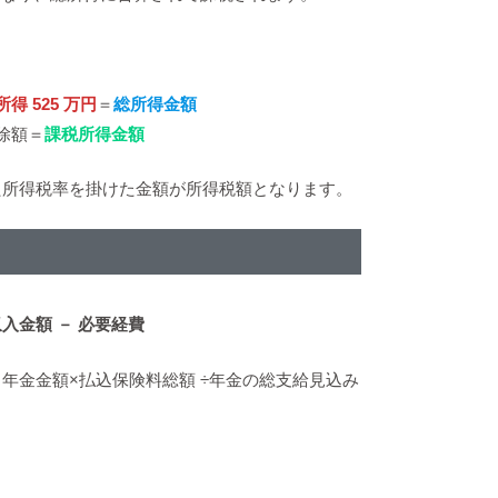
得 525 万円
＝
総所得金額
除額＝
課税所得金額
た所得税率を掛けた金額が所得税額となります。
入金額 － 必要経費
年金金額×払込保険料総額 ÷年金の総支給見込み