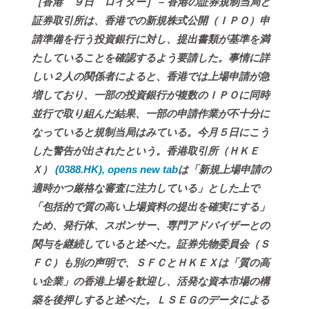
［香港 ９日 ロイター］ – 香港の証券規制当局と
証券取引所は、香港での新規株式公開（ＩＰＯ）申
請準備を行う投資銀行に対し、提出書類が基準を満
たしていることを確認するよう要請した。事情に詳
しい２人の関係者によると、香港では上場申請が急
増しており、一部の投資銀行が複数のＩＰＯに同時
並行で取り組んだ結果、一部の申請作業が不十分に
なっていると規制当局はみている。今月５日にこう
した警告が出されたという。香港取引所（ＨＫＥ
Ｘ）
(0388.HK), opens new tab
は「新規上場申請の
適時かつ厳格な審査に注力している」とした上で
「包括的で質の高い上場資料の提出を確実にする」
ため、発行体、スポンサー、専門アドバイザーとの
関与を継続していると述べた。証券先物委員会（Ｓ
ＦＣ）も別の声明で、ＳＦＣとＨＫＥＸは「質の高
い企業」の香港上場を歓迎し、活発な資本市場の構
築を後押しすると述べた。ＬＳＥＧのデータによる