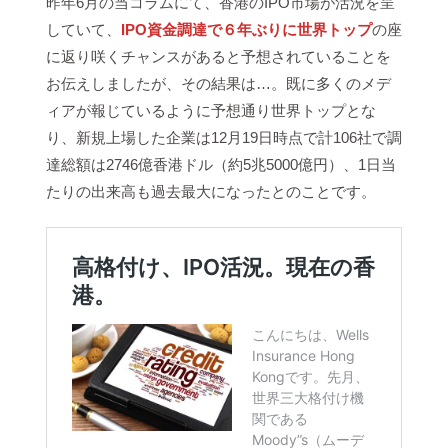
昨年6月の当コラムにて、香港のIPO市場が活況を呈
していて、
IPO資金調達で６年ぶりに世界トップ
の座
に返り咲くチャンスがあると予想されていることを
お伝えしましたが、その結果は…。既に多くのメデ
ィアが報じているように予想通り世界トップとな
り、新規上場した企業は12月19日時点で計106社で調
達総額は2746億香港ドル（約5兆5000億円）、1日当
たりの出来高も過去最大になったとのことです。