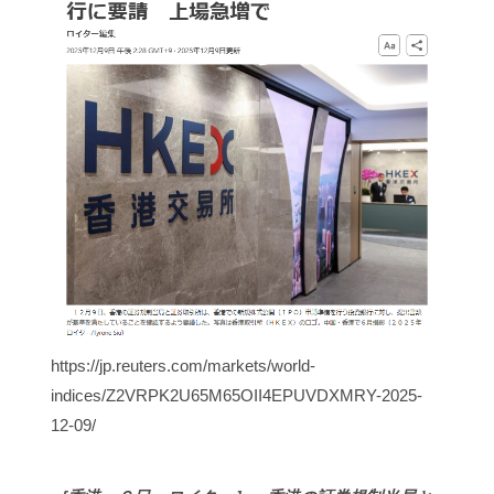
https://jp.reuters.com/markets/world-
indices/Z2VRPK2U65M65OII4EPUVDXMRY-2025-
12-09/