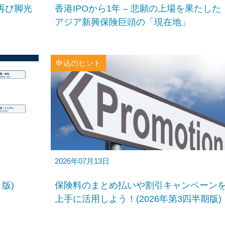
再び脚光
香港IPOから1年 – 悲願の上場を果たした
アジア新興保険巨頭の「現在地」
申込のヒント
2026年07月13日
月版)
保険料のまとめ払いや割引キャンペーン
上手に活用しよう！(2026年第3四半期版)