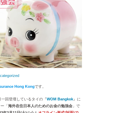
categorized
nsurance Hong Kong
です。
月一回登壇しているタイの『
WOM Bangkok
』に
ナー「
海外在住日本人のためのお金の勉強会
」で
23年3月11日(土)
の会も
オフライン形式(対面)で