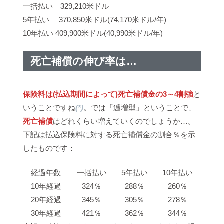
一括払い 329,210米ドル
5年払い 370,850米ドル(74,170米ドル/年)
10年払い 409,900米ドル(40,990米ドル/年)
死亡補償の伸び率は…
保険料は(払込期間によって)死亡補償金の3～4割強
と
いうことですね
(*)
。では「逓増型」ということで、
死亡補償
はどれくらい増えていくのでしょうか…。
下記は払込保険料に対する死亡補償金の割合％を示
したものです：
経過年数
一括払い
5年払い
10年払い
10年経過
324％
288％
260％
20年経過
345％
305％
278％
30年経過
421％
362％
344％