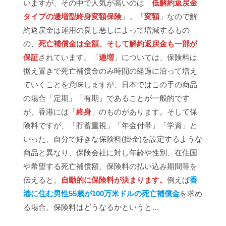
いますが、その中で人気が高いのは「
低解約返戻金
タイプの逓増型終身変額保険
」。「
変額
」なので解
約返戻金は運用の良し悪しによって増減するもの
の、
死亡補償金は全額、そして解約返戻金も一部が
保証
されています。「
逓増
」については、保険料は
据え置きで死亡補償金のみ時間の経過に沿って増え
ていくことを意味しますが、日本ではこの手の商品
の場合「定期」「有期」であることが一般的です
が、香港には「
終身
」のものがあります。そして保
険料ですが、「貯蓄重視」「年金付帯」「学資」と
いった、自分で好きな保険料(掛金)を設定するような
商品と異なり、保険会社に対し年齢や性別、在住国
や希望する死亡補償額、保険料の払い込み期間等を
伝えると、
自動的に保険料が決まります。
例えば
香
港に住む男性55歳が100万米ドルの死亡補償金
を求め
る場合、保険料はどうなるかというと…