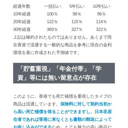
経過年数
一括払い
5年払い
10年払い
10年経過
100％
98％
96％
20年経過
122％
115％
114％
30年経過
369％
327％
322％
上記は確約されたものではありません。あくまで現
在香港で流通する一般的な商品を参考に現在の金利
環境を基に作成された予測値です。
「貯蓄重視」「年金付帯」「学
資」等には無い留意点が存在
このように、香港でも死亡補償を重視したタイプの
商品は流通しています。
保険料に対して契約当初か
ら高い死亡補償を得ることができますし、日本非居
住者であれば香港に来なくとも書類の郵送によって
お申し込みができる
ため、とても魅力の高い商品だ