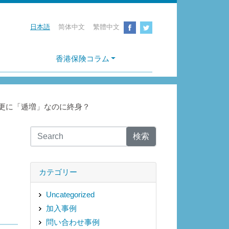
日本語
简体中文
繁體中文
香港保険コラム
更に「逓増」なのに終身？
検索
」
カテゴリー
Uncategorized
加入事例
問い合わせ事例