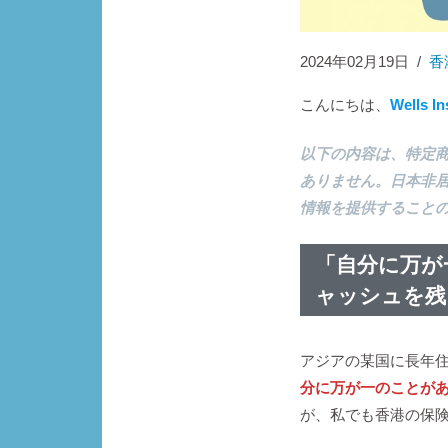
2024年02月19日
/
香
こんにちは、
Wells I
以下の内容は、特定
ありません。日本非
情報を提供すること
「
自分に万が
ャッシュを残
アジアの某国に長年
分に万が一のことが
が、私でも香港の保