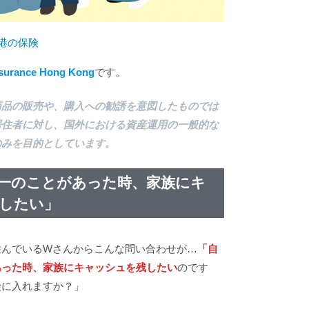
港の保険
nsurance Hong Kong
です。
商品の販売や、購入への勧誘を意図したものでは
居住者に対し、国外における資産運用の一般的な
のみを目的としています。
一のことがあった時、家族にキ
したい
」
住んでいるWさんからこんな問い合わせが…
「自
あった時、家族にキャッシュを残したい
のです
険に入れますか？」