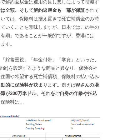
ので解約返戻金は運用の良し悪しによって増減す
金は全額、そして解約返戻金も一部が保証
されて
ついては、保険料は据え置きで死亡補償金のみ時
えていくことを意味しますが、日本ではこの手の
「有期」であることが一般的ですが、香港には
ります。
、「貯蓄重視」「年金付帯」「学資」といった、
掛金)を設定するような商品と異なり、保険会社
在住国や希望する死亡補償額、保険料の払い込み
自動的に保険料が決まります。
例えば
Wさんの場
障が200万米ドル、それをご自身の年齢や払込
と
保険料は…