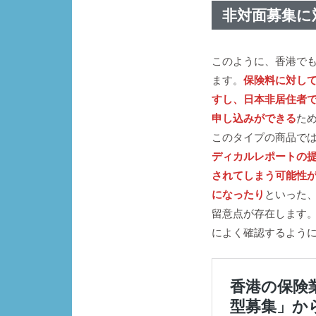
非対面募集に
このように、香港で
ます。
保険料に対し
すし、日本非居住者
申し込みができる
た
このタイプの商品で
ディカルレポートの
されてしまう可能性
になったり
といった
留意点が存在します
によく確認するよう