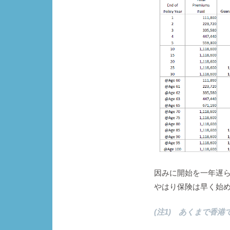
因みに開始を一年遅ら
やはり保険は早く始
(注1) あくまで香