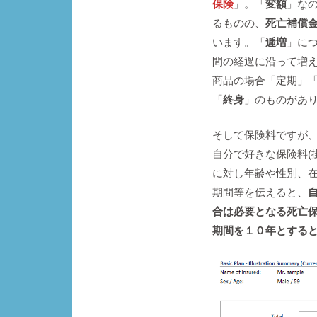
保険
」。「
変額
」な
るものの、
死亡補償
います。「
逓増
」に
間の経過に沿って増
商品の場合「定期」
「
終身
」のものがあ
そして保険料ですが
自分で好きな保険料(
に対し年齢や性別、
期間等を伝えると、
合は必要となる死亡保
期間を１０年とする