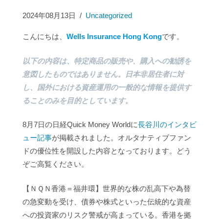
2024年08月13日
/
Uncategorized
こんにちは、
Wells Insurance Hong Kong
です。
以下の内容は、特定商品の販売や、購入への勧誘を
意図したものではありません。日本非居住者に対
し、国外における資産運用の一般的な情報を提供す
ることのみを目的としています。
8月7日の日経Quick Money Worldに
長谷川のインタビ
ュー記事
が掲載されました。オルタナティブファン
ドの優位性を開設した内容となっております。どう
ぞご高覧ください。
【ＮＱＮ香港＝福井環】世界的な株の乱高下や為替
の急変動を受け、債券や株式といった伝統的な資産
への投資家のリスク警戒が高まっている。香港を拠